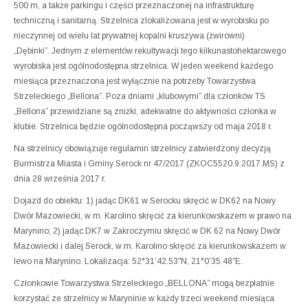
500 m, a także parkingu i części przeznaczonej na infrastrukturę
techniczną i sanitarną. Strzelnica zlokalizowana jest w wyrobisku po
nieczynnej od wielu lat prywatnej kopalni kruszywa (żwirowni)
„Dębinki”. Jednym z elementów rekultywacji tego kilkunastohektarowego
wyrobiska jest ogólnodostępna strzelnica. W jeden weekend każdego
miesiąca przeznaczona jest wyłącznie na potrzeby Towarzystwa
Strzeleckiego „Bellona”. Poza dniami „klubowymi” dla członków TS
„Bellona” przewidziane są zniżki, adekwatne do aktywności członka w
klubie. Strzelnica będzie ogólnodostępna począwszy od maja 2018 r.
Na strzelnicy obowiązuje regulamin strzelnicy zatwierdzony decyzją
Burmistrza Miasta i Gminy Serock nr 47/2017 (ZKOC5520.9.2017.MS) z
dnia 28 września 2017 r.
Dojazd do obiektu: 1) jadąc DK61 w Serocku skręcić w DK62 na Nowy
Dwór Mazowiecki, w m. Karolino skręcić za kierunkowskazem w prawo na
Marynino; 2) jadąc DK7 w Zakroczymiu skręcić w DK 62 na Nowy Dwór
Mazowiecki i dalej Serock, w m. Karolino skręcić za kierunkowskazem w
lewo na Marynino. Lokalizacja: 52°31’42.53″N, 21°0’35.48″E.
Członkowie Towarzystwa Strzeleckiego „BELLONA” mogą bezpłatnie
korzystać ze strzelnicy w Maryninie w każdy trzeci weekend miesiąca