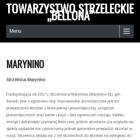
TOWARZYSTWO STRZELECKIE
„BELLONA”
Menu
MARYNINO
Strzelnica Marynino
Funkcjonująca od 2017 r. strzelnica w Maryninie (Marynino 41), gm.
Serock, pow. Legionowo, woj. mazowieckie, przeznaczona jest do
prowadzenia strzelań z broni palnej i pneumatycznej, urządzeń
pneumatycznych oraz łuków i kusz – bez ograniczeń rodzaju, kalibru,
energii i automatyki używanej broni oraz godzin strzelania (za względu na
spokój sąsiadów nie zamierzamy jednak generalnie prowadzić strzelań w
nocy). Strzelnica składa się z osi strzeleckich do strzelań na odległość do